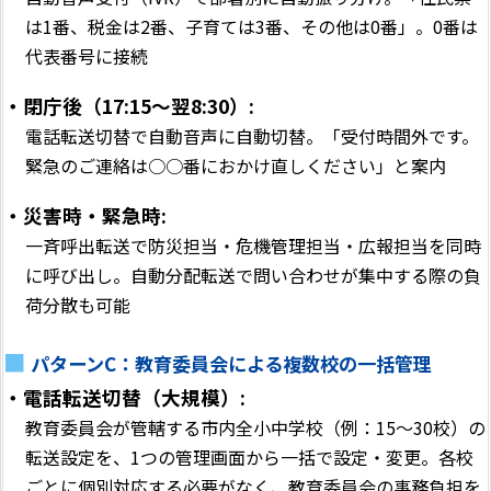
は1番、税金は2番、子育ては3番、その他は0番」。0番は
代表番号に接続
・閉庁後（17:15〜翌8:30）:
電話転送切替で自動音声に自動切替。「受付時間外です。
緊急のご連絡は○○番におかけ直しください」と案内
・災害時・緊急時:
一斉呼出転送で防災担当・危機管理担当・広報担当を同時
に呼び出し。自動分配転送で問い合わせが集中する際の負
荷分散も可能
パターンC：教育委員会による複数校の一括管理
・電話転送切替（大規模）:
教育委員会が管轄する市内全小中学校（例：15〜30校）の
転送設定を、1つの管理画面から一括で設定・変更。各校
ごとに個別対応する必要がなく、教育委員会の事務負担を