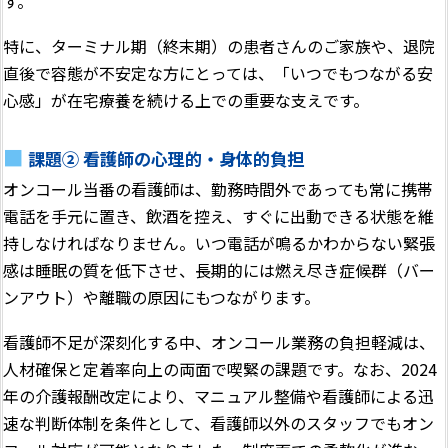
す。
特に、ターミナル期（終末期）の患者さんのご家族や、退院
直後で容態が不安定な方にとっては、「いつでもつながる安
心感」が在宅療養を続ける上での重要な支えです。
課題② 看護師の心理的・身体的負担
オンコール当番の看護師は、勤務時間外であっても常に携帯
電話を手元に置き、飲酒を控え、すぐに出動できる状態を維
持しなければなりません。いつ電話が鳴るかわからない緊張
感は睡眠の質を低下させ、長期的には燃え尽き症候群（バー
ンアウト）や離職の原因にもつながります。
看護師不足が深刻化する中、オンコール業務の負担軽減は、
人材確保と定着率向上の両面で喫緊の課題です。なお、2024
年の介護報酬改定により、マニュアル整備や看護師による迅
速な判断体制を条件として、看護師以外のスタッフでもオン