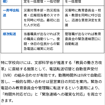
模）
定を一括管理・一括切替
を一括管理
一斉呼出転
災害対策本部・防災担当
災害時に教育委員会・校
送
者・広報担当者のスマホ
長・教頭を同時に呼び出
を同時に呼出。最初に出
し、迅速な意思決定を支
た人が対応
援
順次転送
当番職員が出なければ次
管理職が出なければ教育
の職員に自動リレー。夜
委員会の緊急連絡窓口に
間・休日の住民からの緊
自動転送
急電話に確実に対応
特に学校向けには、文部科学省が推進する「教員の働き方改
革」に直結する施策として、電話転送切替と自動音声受付
（IVR）の組み合わせが有効です。勤務時間外はIVRで自動応
答し、一般的な問い合わせは翌営業日の対応を案内。緊急の
電話のみ教育委員会や管理職に転送するという運用により、
「時間外対応ゼロ」と「緊急連絡への確実な対応」を両立で
きます。