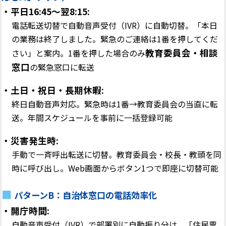
・平日16:45〜翌8:15:
電話転送切替で自動音声受付（IVR）に自動切替。「本日
の業務は終了しました。緊急のご連絡は1番を押してくだ
教育委員会・相談
さい」と案内。1番を押した場合のみ
窓口
の緊急窓口に転送
・土日・祝日・長期休暇:
終日自動音声対応。緊急時は1番→教育委員会の当直に転
送。年間スケジュールを事前に一括登録可能
・災害発生時:
手動で一斉呼出転送に切替。教育委員会・校長・教頭を同
時に呼び出し。Web画面からボタン1つで即座に切替可能
パターンB：自治体窓口の電話効率化
・開庁時間:
自動音声受付（IVR）で部署別に自動振り分け。「住民票