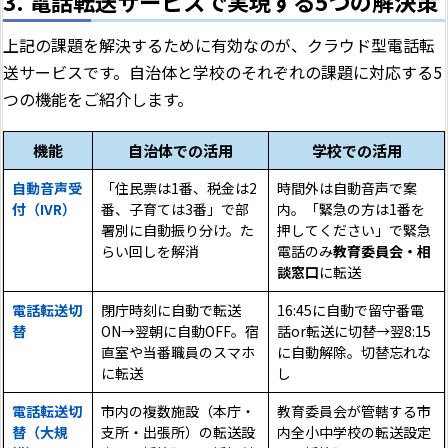
3. 電話転送サービスで実現する5つの解決策
上記の課題を解決するために有効なのが、クラウド型電話転
送サービスです。自治体と学校のそれぞれの課題に対応する5
つの機能をご紹介します。
機能
自治体での活用
学校での活用
自動音声受
「住民票は1番、税金は2
時間外は自動音声で案
付（IVR）
番、子育ては3番」で部
内。「緊急の方は1番を
署別に自動振り分け。た
押してください」で緊急
らい回しを解消
電話のみ
教育委員会・相
談窓口
に転送
電話転送切
閉庁時刻に自動で転送
16:45に自動で留守番電
替
ON→翌朝に自動OFF。宿
話or転送に切替→翌8:15
直室や当番職員のスマホ
に自動解除。切替忘れな
に転送
し
電話転送切
市内の複数施設（本庁・
教育委員会が管轄する市
替（大規
支所・出張所）の転送設
内全小中学校の転送設定