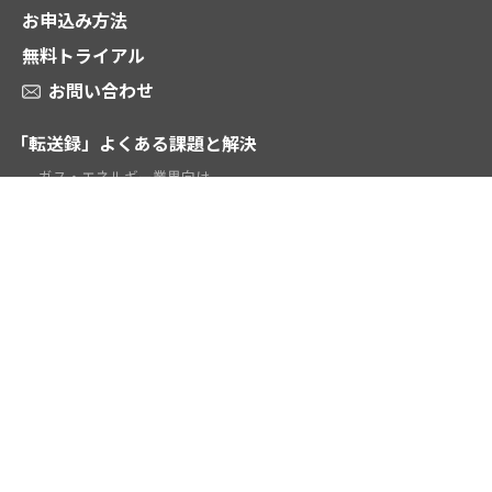
お申込み方法
無料トライアル
お問い合わせ
「転送録」よくある課題と解決
ガス・エネルギー業界向け
電話受付代行業向け
時間外対応・当番転送向け
テレワーク向け
学校・教育機関向け
お役立ち資料ダウンロード
動画 2分でわかる「転送録」
ご契約謝意
お知らせ
販売パートナー募集