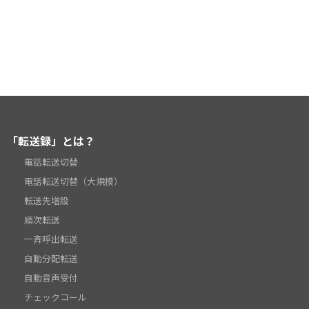
「転送録」とは？
電話転送切替
電話転送切替（大規模）
転送先増設
順次転送
一斉呼出転送
自動分配転送
自動音声受付
チェックコール