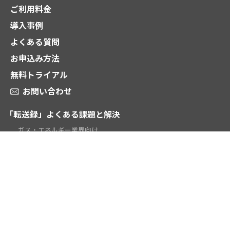
ご利用料金
導入事例
よくある質問
お申込み方法
無料トライアル
お問い合わせ
「転送録」よくある課題と解決
ガス・エネルギー業界向け
電話受付代行業向け
時間外対応・当番転送向け
テレワーク向け
学校・教育機関向け
お役立ち資料ダウンロード
動画 2分でわかる「転送録」