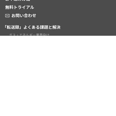
無料トライアル
お問い合わせ
「転送録」よくある課題と解決
ガス・エネルギー業界向け
電話受付代行業向け
時間外対応・当番転送向け
テレワーク向け
学校・教育機関向け
お役立ち資料ダウンロード
動画 2分でわかる「転送録」
ご契約謝意
お知らせ
販売パートナー募集