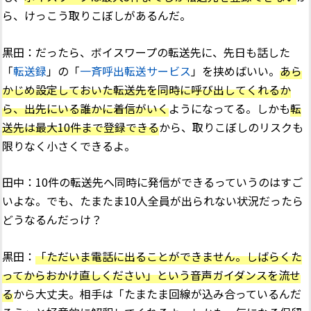
ら、けっこう取りこぼしがあるんだ。
黒田：だったら、ボイスワープの転送先に、先日も話した
「
転送録
」の「
一斉呼出転送サービス
」を挟めばいい。
あら
かじめ設定しておいた転送先を同時に呼び出してくれるか
ら、出先にいる誰かに着信がいく
ようになってる。しかも
転
送先は最大10件まで登録できる
から、取りこぼしのリスクも
限りなく小さくできるよ。
田中：10件の転送先へ同時に発信ができるっていうのはすご
いよな。でも、たまたま10人全員が出られない状況だったら
どうなるんだっけ？
黒田：
「ただいま電話に出ることができません。しばらくた
ってからおかけ直しください」という音声ガイダンスを流せ
る
から大丈夫。相手は「たまたま回線が込み合っているんだ