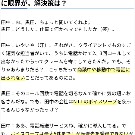
に限界が。解決策は？
田中：お、黒田、ちょっと聞いてくれよ。
黒田：どうした。仕事で何かヘマでもしたか（笑）。
田中：いやいや（汗）、それがさ、クライアントでものすご
く短気な担当者がいて、うちに電話かけて2、3回コールして
出なかったからってクレームを寄こしてきたんだ。でも、そ
りゃあんまりだろ？ こっちだって
商談中や移動中で電話に
出られない
ことだってあるのにさ。
黒田：そのコール回数で電話を切るなんて確かに気の短いお
客さんだな。でも、田中の会社は
NTTのボイスワープ
を使っ
てるんじゃなかったっけ？
田中：ああ、電話転送サービスね、確かに導入してる。で
も、
ボイスワープは最大5件までしか転送先を登録できない
か