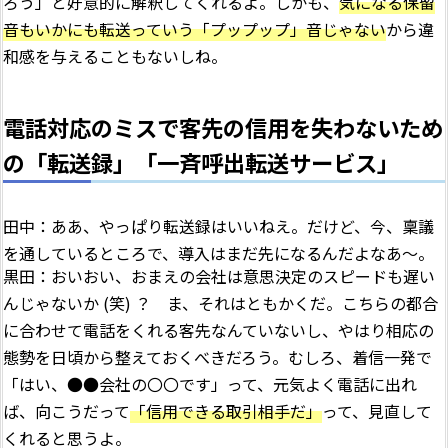
ろう」と好意的に解釈してくれるよ。しかも、
気になる保留
音もいかにも転送っていう「プップップ」音じゃない
から違
和感を与えることもないしね。
電話対応のミスで客先の信用を失わないため
の「転送録」「一斉呼出転送サービス」
田中：ああ、やっぱり転送録はいいねえ。だけど、今、稟議
を通しているところで、導入はまだ先になるんだよなあ～。
黒田：おいおい、おまえの会社は意思決定のスピードも遅い
んじゃないか (笑) ？ ま、それはともかくだ。こちらの都合
に合わせて電話をくれる客先なんていないし、やはり相応の
態勢を日頃から整えておくべきだろう。むしろ、着信一発で
「はい、●●会社の〇〇です」って、元気よく電話に出れ
ば、向こうだって
「信用できる取引相手だ」
って、見直して
くれると思うよ。