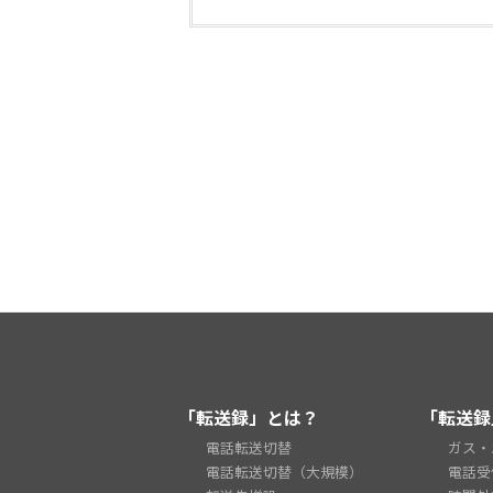
「転送録」とは？
「転送録
電話転送切替
ガス・
電話転送切替（大規模）
電話受