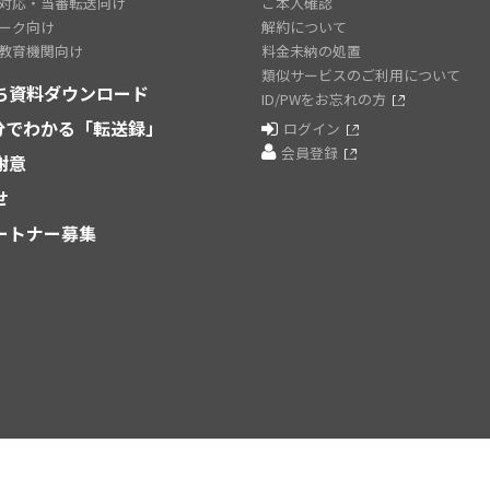
対応・当番転送向け
ご本人確認
ーク向け
解約について
教育機関向け
料金未納の処置
類似サービスのご利用について
ち資料ダウンロード
ID/PWをお忘れの方
2分でわかる「転送録」
ログイン
会員登録
謝意
せ
ートナー募集
株式会社ワイドテック
〒101-0032 東京都千代田区岩本町2-11