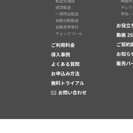
転送先増設
時間外
順次転送
テレワ
一斉呼出転送
学校・
自動分配転送
お役立
自動音声受付
チェックコール
動画 
ご契約
ご利用料金
お知ら
導入事例
販売パ
よくある質問
お申込み方法
無料トライアル
お問い合わせ