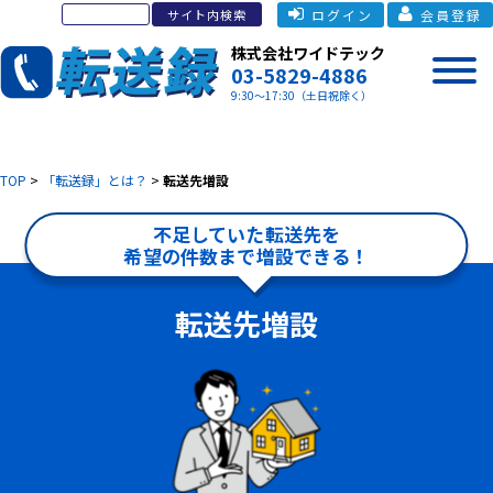
ログイン
会員登録
株式会社ワイドテック
03-5829-4886
9:30～17:30（土日祝除く）
TOP
>
「転送録」とは？
>
転送先増設
不足していた転送先を
希望の件数まで増設できる！
転送先増設