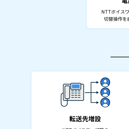
NTTボイス
切替操作を
転送先増設