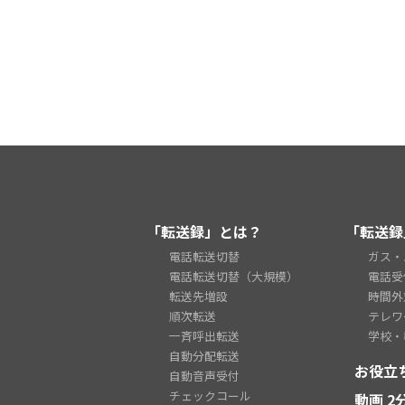
「転送録」とは？
「転送録
電話転送切替
ガス・
電話転送切替（大規模）
電話受
転送先増設
時間外
順次転送
テレワ
一斉呼出転送
学校・
自動分配転送
お役立
自動音声受付
チェックコール
動画 