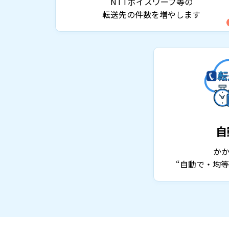
NTTボイスワープ等の
転送先の件数を増やします
自
か
“自動で・均