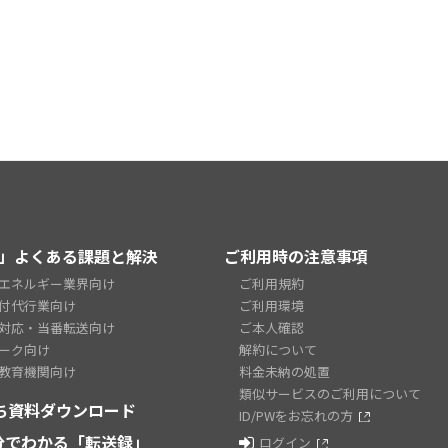
」よくある課題と解決
ご利用時の注意事項
エネルギー業界向け
ご利用規約
付代行業向け
ご利用環境
対応・当番転送向け
ご本人確認
ーク向け
解約について
教育機関向け
料金未納の処置
類似サービスのご利用について
ち資料ダウンロード
ID/PWをお忘れの方
2分でわかる「転送録」
ログイン