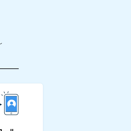
し
コール