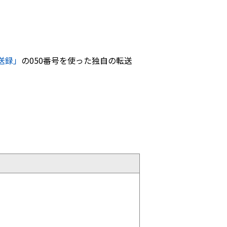
送録」
の050番号を使った独自の転送