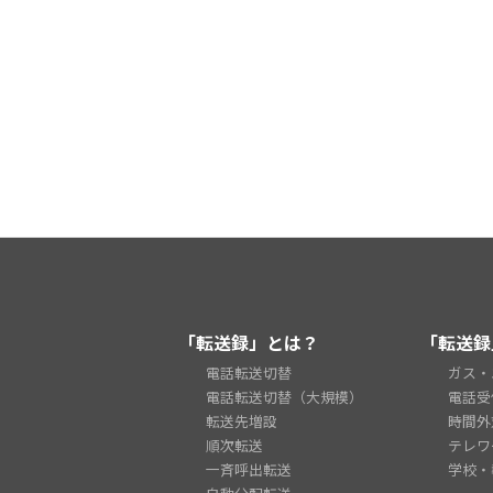
「転送録」とは？
「転送録
電話転送切替
ガス・
電話転送切替（大規模）
電話受
転送先増設
時間外
順次転送
テレワ
一斉呼出転送
学校・