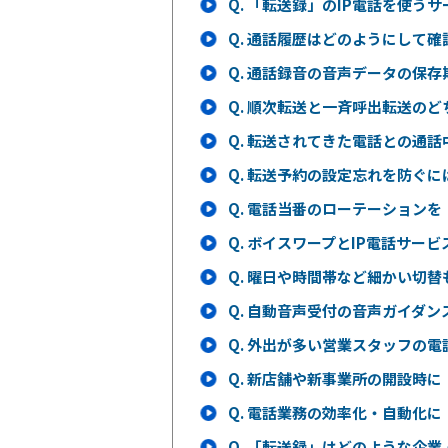
Q.
「転送録」のIP電話を使う
Q.
通話履歴はどのようにして確
Q.
通話録音の音声データの保存
Q.
順次転送と一斉呼出転送のど
Q.
転送されてきた電話との通話
Q.
転送予約の設定忘れを防ぐに
Q.
電話当番のローテーションを
Q.
ボイスワープとIP電話サー
Q.
曜日や時間帯など細かい切替
Q.
自動音声受付の音声ガイダン
Q.
外出が多い営業スタッフの電
Q.
新店舗や新事業所の開設時に
Q.
電話業務の効率化・自動化に
Q.
「転送録」はどのような企業