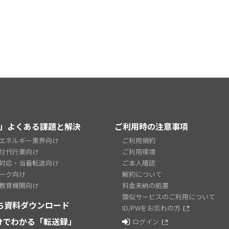
」よくある課題と解決
ご利用時の注意事項
エネルギー業界向け
ご利用規約
付代行業向け
ご利用環境
対応・当番転送向け
ご本人確認
ーク向け
解約について
教育機関向け
料金未納の処置
類似サービスのご利用について
ち資料ダウンロード
ID/PWをお忘れの方
2分でわかる「転送録」
ログイン