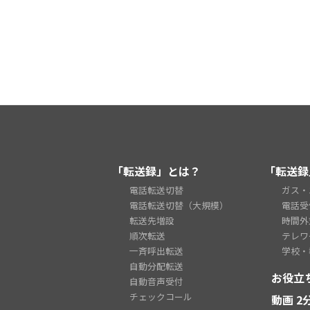
「転送録」とは？
「転送録
電話転送切替
ガス・
電話転送切替（大規模）
電話受
転送先増設
時間外
順次転送
テレワ
一斉呼出転送
学校・
自動分配転送
お役立
自動音声受付
チェックコール
動画 