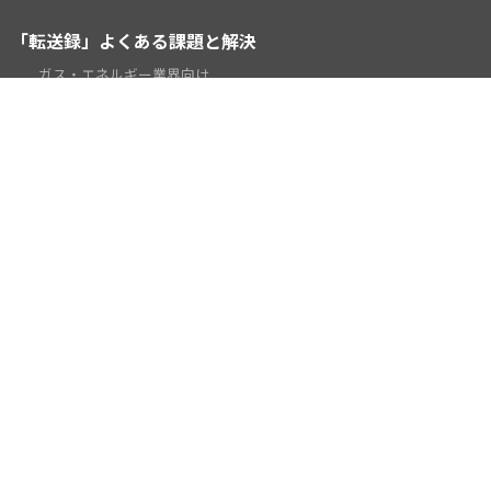
「転送録」よくある課題と解決
ガス・エネルギー業界向け
電話受付代行業向け
時間外対応・当番転送向け
テレワーク向け
学校・教育機関向け
お役立ち資料ダウンロード
動画 2分でわかる「転送録」
ご契約謝意
お知らせ
販売パートナー募集
ご利用時の注意事項
ご利用規約
ご利用環境