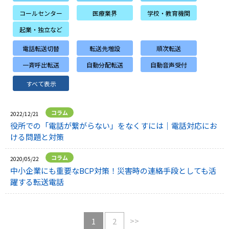
コールセンター
医療業界
学校・教育機関
起業・独立など
電話転送切替
転送先増設
順次転送
一斉呼出転送
自動分配転送
自動音声受付
すべて表示
コラム
2022/12/21
役所での「電話が繋がらない」をなくすには｜
電話対応にお
ける問題と対策
コラム
2020/05/22
中小企業にも重要なBCP対策！
災害時の連絡手段としても活
躍する転送電話
>>
1
2