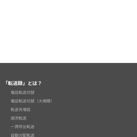
「転送録」とは？
電話転送切替
電話転送切替（大規模）
転送先増設
順次転送
一斉呼出転送
自動分配転送