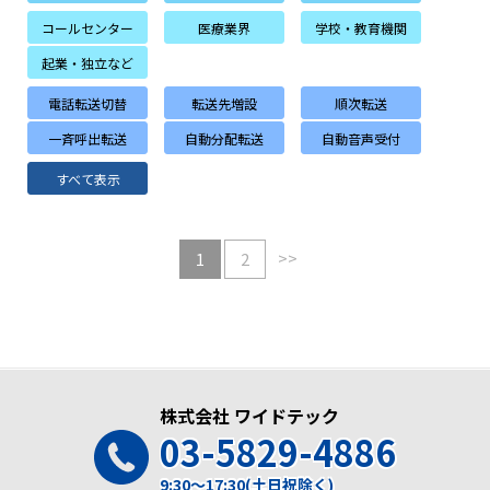
コールセンター
医療業界
学校・教育機関
起業・独立など
電話転送切替
転送先増設
順次転送
一斉呼出転送
自動分配転送
自動音声受付
すべて表示
>>
1
2
株式会社 ワイドテック
03-5829-4886
9:30～17:30(土日祝除く)