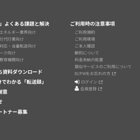
」よくある課題と解決
ご利用時の注意事項
エネルギー業界向け
ご利用規約
付代行業向け
ご利用環境
対応・当番転送向け
ご本人確認
ーク向け
解約について
教育機関向け
料金未納の処置
類似サービスのご利用について
ち資料ダウンロード
ID/PWをお忘れの方
2分でわかる「転送録」
ログイン
会員登録
謝意
せ
ートナー募集