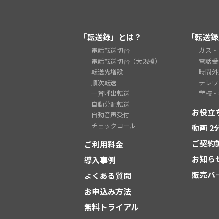
「転送録」とは？
「転送録
電話転送切替
ガス・
電話転送切替（大規模）
電話受
転送先増設
時間外
順次転送
テレワ
一斉呼出転送
学校・
自動分配転送
お役立
自動音声受付
チェックコール
動画 
ご契約
ご利用料金
お知ら
導入事例
販売パ
よくある質問
お申込み方法
無料トライアル