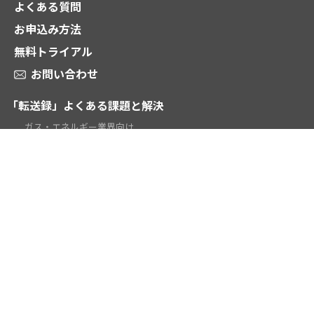
よくある質問
お申込み方法
無料トライアル
お問い合わせ
「転送録」よくある課題と解決
ガス・エネルギー業界向け
電話受付代行業向け
時間外対応・当番転送向け
テレワーク向け
学校・教育機関向け
お役立ち資料ダウンロード
動画 2分でわかる「転送録」
ご契約謝意
お知らせ