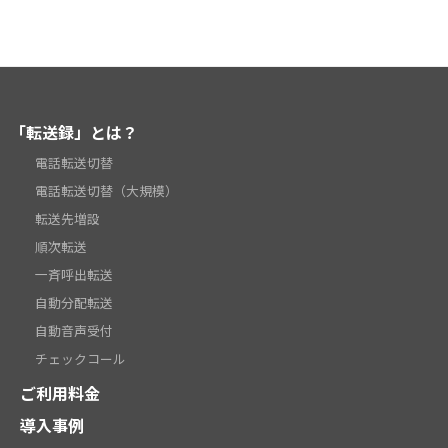
「転送録」とは？
電話転送切替
電話転送切替（大規模）
転送先増設
順次転送
一斉呼出転送
自動分配転送
自動音声受付
チェックコール
ご利用料金
導入事例